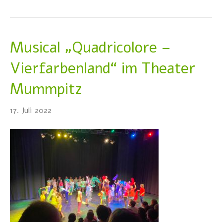
Musical „Quadricolore –
Vierfarbenland“ im Theater
Mummpitz
17. Juli 2022